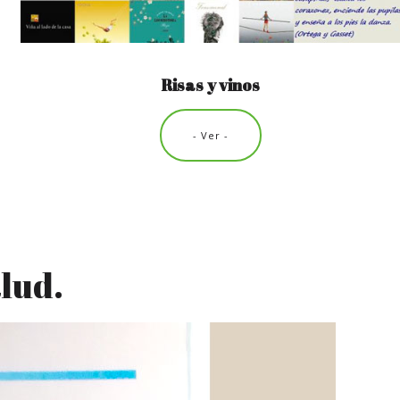
Risas y vinos
- Ver -
alud.